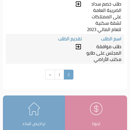
طلب خصم سداد
تعبئة النموذج
exit_to_app
الضريبة العامة
على الممتلكات
لشقة سكنية
للعام المالي 2023
طلب موافقة
تعبئة النموذج
exit_to_app
المجلس على طابو
مكتب الأراضي
«
1
2
ارنونا
تراخيص البناء