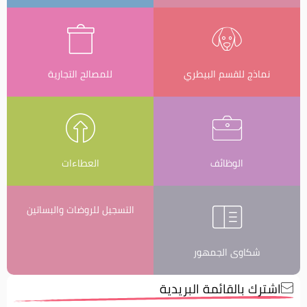
نماذج للقسم البيطري
للمصالح التجارية
الوظائف
العطاءات
التسجيل للروضات والبساتين
شكاوى الجمهور
اشترك بالقائمة البريدية