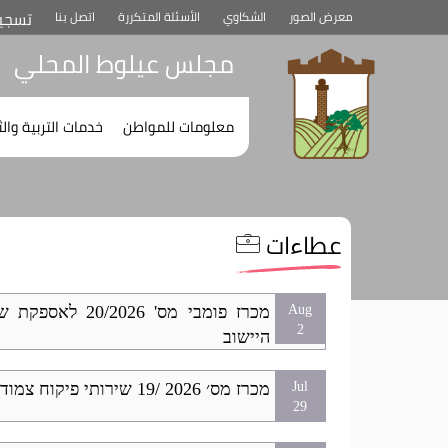
تسجي
معرض الصور
الشكاوي
الأسئلة المتكررة
اتصل بنا
مجلس عيلوط المحلي
اضغط
اضغط
معلومات للمواطن
خدمات التربية وال
لسماع
لسماع
القائمة
القائمة
الفرعية
الفرعية
عطاءات
מכרז פומבי מס'
Aug
2
היישוב
מכרז מס׳ 2026 /19 שירותי פיקוח צמוד לפרויקטי פיתוח ובניה ביישוב
Jul
29