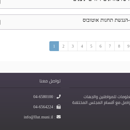
pp
pp
1
2
3
4
5
6
7
8
9
تواصل معنا
الهاتف
لومات للمواطنين والجهات
: 04-6580100
تواصل مع أقسام المجلس المختلفة
الفاكس
: 04-6564224
البريد
: info@Ilut.muni.il
الالكتروني