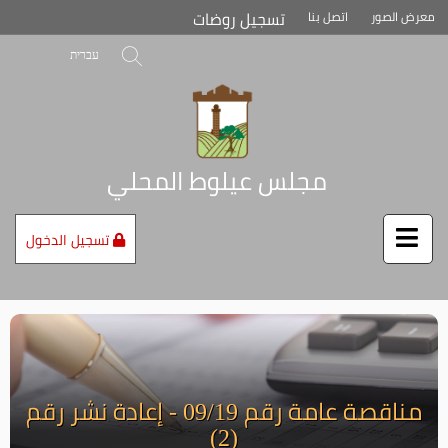
تخطي
تسجيل روضات
معرض الصور
اتصل بنا
إلى
محتوى
بحث
עברית
الصفحة
مجلس عيلوط المحلي
تسجيل الدخول
مناقصة عامة رقم 09/19 - إعادة نشر رقم
(2)