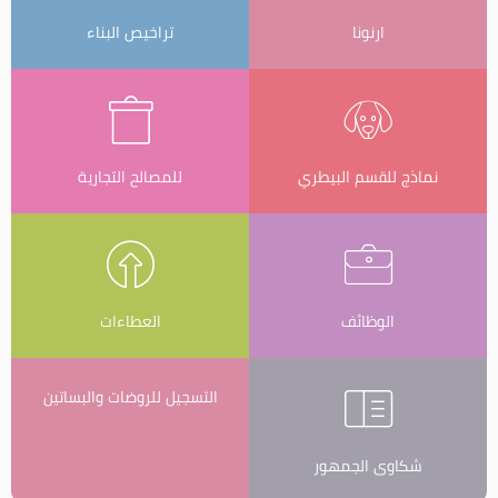
ارنونا
تراخيص البناء
نماذج للقسم البيطري
للمصالح التجارية
الوظائف
العطاءات
التسجيل للروضات والبساتين
شكاوى الجمهور