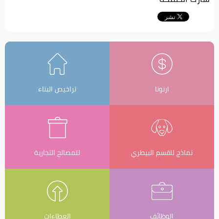
ارنونا
تراخيص البناء
نماذج للقسم البيطري
للمصالح التجارية
الوظائف
العطاءات