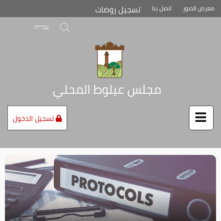
تخطي
تسجيل روضات
معرض الصور
اتصل بنا
إلى
محتوى
بحث
עברית
الصفحة
مجلس عيلوط المحلي
تسجيل الدخول