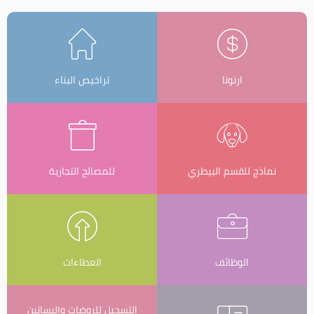
ارنونا
تراخيص البناء
نماذج للقسم البيطري
للمصالح التجارية
الوظائف
العطاءات
التسجيل للروضات والبساتين