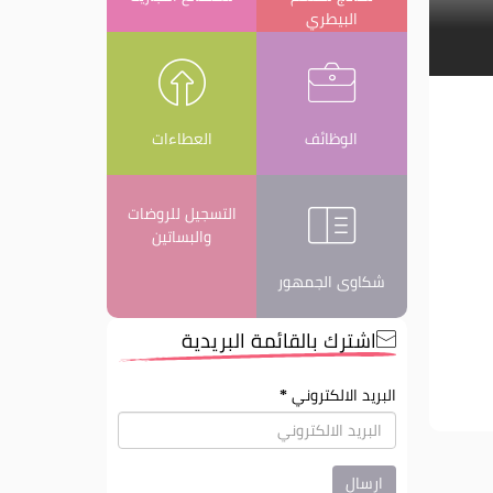
البيطري
الوظائف
العطاءات
التسجيل للروضات
والبساتين
شكاوى الجمهور
اشترك بالقائمة البريدية
البريد الالكتروني
*