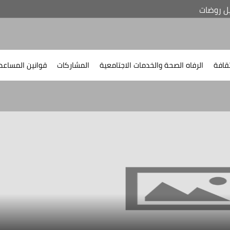
ل روضات
اضغط
اضغط
اضغط
ا
ثقافة
الرفاه الصحة والخدمات الاجتامعية
المشاركات
قوانين المساعد
لسماع
لسماع
لسماع
ل
القائمة
القائمة
القائمة
ال
الفرعية
الفرعية
الفرعية
الف