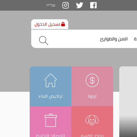
تخطي
עברית
إلى
محتوى
الصفحة
تسجيل الدخول
ضغط
ة
الامن والطوارئ
سماع
قائمة
رعية
ارنونا
تراخيص البناء
نماذج للقسم
للمصالح التجارية