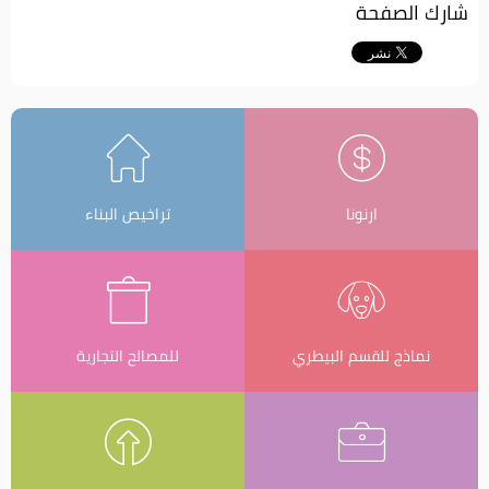
شارك الصفحة
ارنونا
تراخيص البناء
نماذج للقسم البيطري
للمصالح التجارية