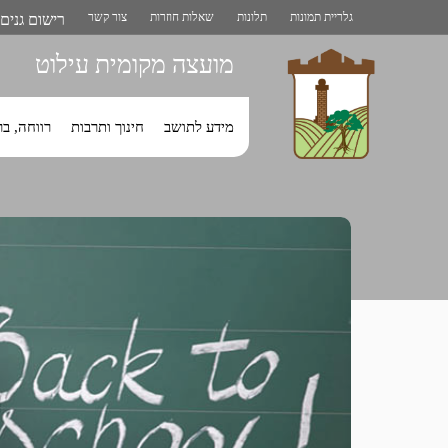
רישום גנים
גלריית תמונות
תלונות
שאלות חוזרות
צור קשר
מועצה מקומית עילוט
לחץ
לחץ
לחץ
מידע לתושב
חינוך ותרבות
רווחה, ב
על
על
על
כדי
כדי
כדי
לשמוע
לשמוע
לשמוע
את
את
את
תפריט
תפריט
תפריט
המשנה
המשנה
המשנה