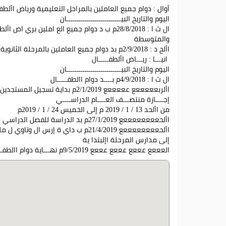
أوال : دوام جميع العاملين بالمراحل التعليمية ورياض األطف
اليوم والتاريخ البيـــــــــــــــــــــــــــان
ال ث ا : 28/8/2018م ب د دوام جميع الع املين بري اض األطف ال والمرحل ة االبت دا ي ة
والمتوسطة
األح د : 2/9/2018م بد دوام جميع العاملين بالمرحلة الثانوية
انيـــا : ريـــاض األطفـــــال
اليوم والتاريخ البيـــــــــــــــــــــــــــان
ال ث ا : 4/9/2018م بــــد دوام االطفـــــال
األربعععععع عععععع 2/1/2019م بداية تسجيل المستجدين برياض األطفال
إجــــازة منتصـــف العــــام الدراســــي
من األحد 13 / 1 / 2019 م إلى الخميس 24 / 1 / 2019م
األحععععععععع 27/1/2019م بد الدراسة للفصل الدراسي الثاني
األحععععععععع 21/4/2019م ب داي ة إرس ال وتاوي ل ملف ا األطف ال من ري اض األطف ال
إلى مدارس المرحلة اإلبتدا ية
العععع عععع عععع عععع 9/5/2019م نهـــاية دوام االطفـــال