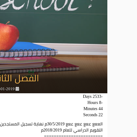
الفصل الثاني
מתאריך
09-01-2019 |
Days
-2533
Hours
-8
Minutes
44
Seconds
22
الععع ععع ععع ععع 30/5/2019م نهاية تسجيل المستجدين في رياض األطفال
التقويم الدراسي للعام 2018/2019م
========================