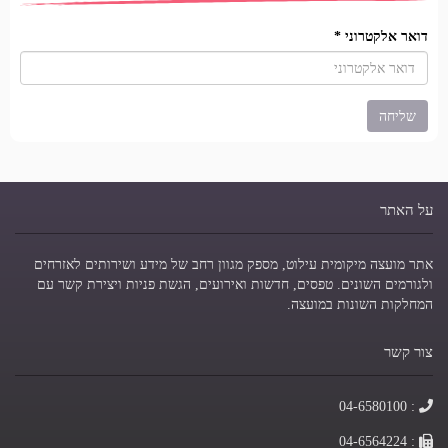
דואר אלקטרוני
*
על האתר
אתר מועצה מיקומית עילוט, מספק מגוון רחב של מידע ושירותים לאזרחים
ולגורמים השונים. טפסים, חדשות ואירועים, הגשת פניות ויצירת קשר עם
המחלקות השונות במועצה.
צור קשר
טלפון
: 04-6580100
פקס
: 04-6564224