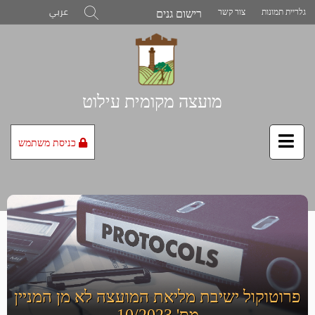
דלג
רישום גנים
חפש
גלריית תמונות
צור קשר
عربي
לתוכן
הדף
מועצה מקומית עילוט
כניסת משתמש
פרוטוקול ישיבת מליאת המועצה לא מן המניין
מס' 10/2023