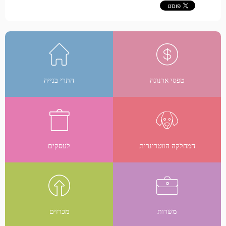
טפסי ארנונה
התרי בנייה
המחלקה הווטרינרית
לעסקים
משרות
מכרזים