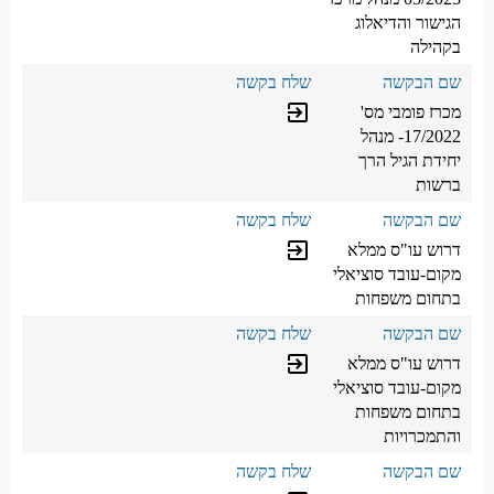
הגישור והדיאלוג
בקהילה
מכרז פומבי מס'
מילוי טופס
exit_to_app
17/2022- מנהל
יחידת הגיל הרך
ברשות
דרוש עו"ס ממלא
מילוי טופס
exit_to_app
מקום-עובד סוציאלי
בתחום משפחות
דרוש עו"ס ממלא
מילוי טופס
exit_to_app
מקום-עובד סוציאלי
בתחום משפחות
והתמכרויות