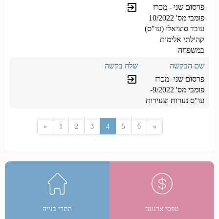
פרסום שני - מכרז
מילוי טופס
exit_to_app
פומבי מס' 10/2022
עובד סוציאלי (עו"ס)
קהילתי אלימות
במשפחה
פרסום שני -מכרז
מילוי טופס
exit_to_app
פומבי מס' 9/2022-
עו"ס נערות וצעירות
«
1
2
3
4
5
6
»
טפסי ארנונה
התרי בנייה